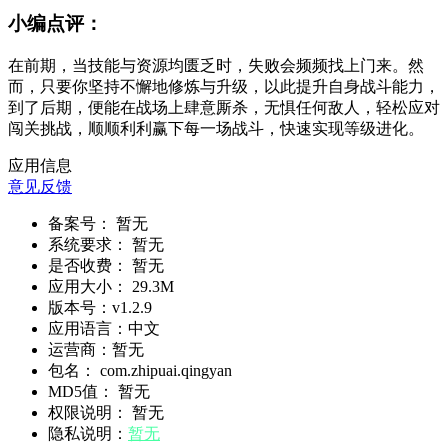
小编点评：
在前期，当技能与资源均匮乏时，失败会频频找上门来。然
而，只要你坚持不懈地修炼与升级，以此提升自身战斗能力，
到了后期，便能在战场上肆意厮杀，无惧任何敌人，轻松应对
闯关挑战，顺顺利利赢下每一场战斗，快速实现等级进化。
应用信息
意见反馈
备案号：
暂无
系统要求：
暂无
是否收费：
暂无
应用大小：
29.3M
版本号：
v1.2.9
应用语言：
中文
运营商：
暂无
包名：
com.zhipuai.qingyan
MD5值：
暂无
权限说明：
暂无
隐私说明：
暂无