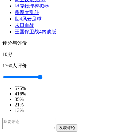
坦克物理模拟器
恶魔大乱斗
世4风云足球
末日血战
王国保卫战4内购版
评分与评价
10
分
1760人评价
5
75%
4
16%
3
5%
2
1%
1
3%
发表评论