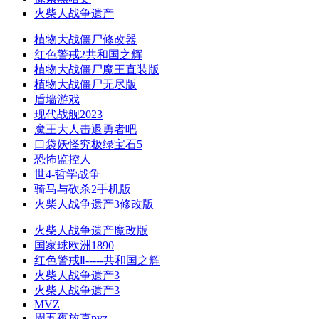
火柴人战争遗产
植物大战僵尸修改器
红色警戒2共和国之辉
植物大战僵尸魔王直装版
植物大战僵尸无尽版
盾墙游戏
现代战舰2023
魔王大人击退勇者吧
口袋妖怪究极绿宝石5
恐怖监控人
世4-哲学战争
骑马与砍杀2手机版
火柴人战争遗产3修改版
火柴人战争遗产魔改版
国家球欧洲1890
红色警戒Ⅱ-----共和国之辉
火柴人战争遗产3
火柴人战争遗产3
MVZ
周五夜放克pvz