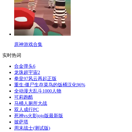
原神游戏合集
实时热词
合金弹头6
龙珠超宇宙2
拳皇97风云再起正版
重生:僵尸生存菜鸟的饭桶汉化96%
全动漫大乱斗1000人物
可莉跑酷
马桶人厕所大战
双人成行PC
死神vs火影jojo版最新版
披萨塔
周末战士(测试版)