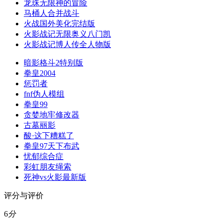
龙珠无限神的冒险
马桶人合并战斗
火战国外美化完结版
火影战记无限奥义八门凯
火影战记博人传全人物版
暗影格斗2特别版
拳皇2004
惩罚者
fnf伪人模组
拳皇99
贪婪地牢修改器
古墓丽影
酸·这下糟糕了
拳皇97天下布武
忧郁综合症
彩虹朋友绳索
死神vs火影最新版
评分与评价
6
分