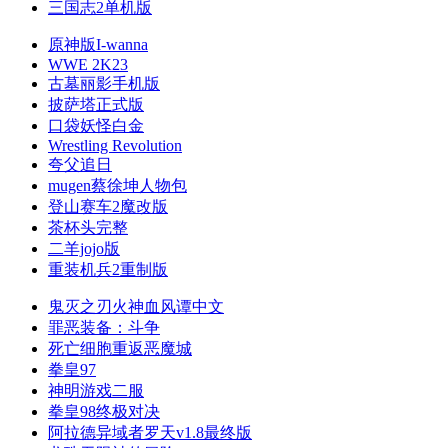
三国志2单机版
原神版I-wanna
WWE 2K23
古墓丽影手机版
披萨塔正式版
口袋妖怪白金
Wrestling Revolution
夸父追日
mugen蔡徐坤人物包
登山赛车2魔改版
茶杯头完整
二羊jojo版
重装机兵2重制版
鬼灭之刃火神血风谭中文
罪恶装备：斗争
死亡细胞重返恶魔城
拳皇97
神明游戏二服
拳皇98终极对决
阿拉德异域者罗天v1.8最终版